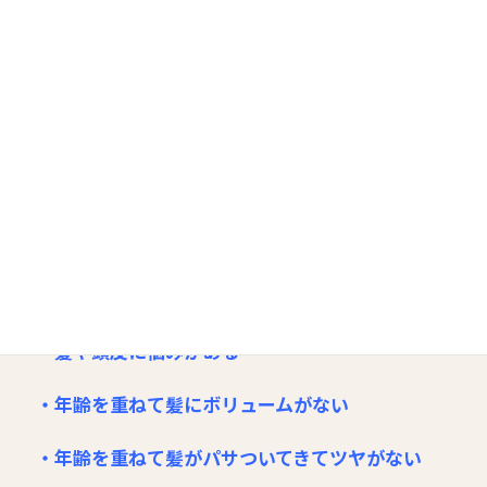
《このような方はご来店下さい》
・美しく人生を過ごしたい
・美しさを保ちたい
・より良い施術を受けたい
・髪や頭皮に悩みがある
・年齢を重ねて髪にボリュームがない
・年齢を重ねて髪がパサついてきてツヤがない