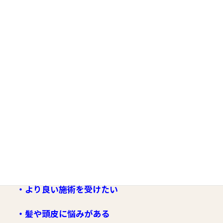
⚫︎美髪ヘアエステ【ファーストコース】
￥12000（税別）〜
⚫︎美髪ヘアエステ【セカンドコース】￥16000（税
別）〜
⚫︎美髪ヘアエステ『オーダーメイド』【リッチコ
ース】￥20000（税別）〜
《このような方はご来店下さい》
・美しく人生を過ごしたい
・美しさを保ちたい
・より良い施術を受けたい
・髪や頭皮に悩みがある