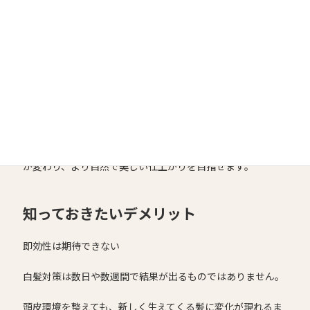
く、年齢とともに気になりやすいボリューム不足やツヤ不足
の改善にも役立つ場合があります。
カラーをより美しく楽しめる
健康な髪はカラーの仕上がりや色持ちにも良い影響を与えま
す。
白髪染めを続ける方でも、髪質が整うことで手触りやツヤ感
が変わり、より自然で美しい仕上がりを目指せます。
知っておきたいデメリット
即効性は期待できない
白髪対策は数日や数週間で結果が出るものではありません。
頭皮環境を整えても、新しく生えてくる髪に変化が現れるま