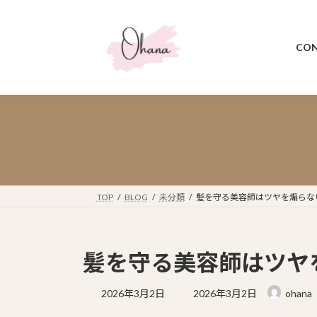
コ
ナ
ン
ビ
テ
ゲ
CON
ン
ー
ツ
シ
へ
ョ
ス
ン
キ
に
ッ
移
プ
動
TOP
BLOG
未分類
髪を守る美容師はツヤを煽らな
髪を守る美容師はツヤ
最
2026年3月2日
2026年3月2日
ohana
終