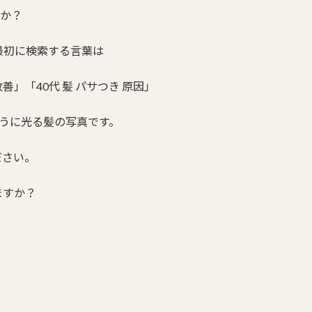
すか？
最初に検索する言葉は
善」「40代 髪 パサつき 原因」
うに光る髪の写真です。
ださい。
ますか？