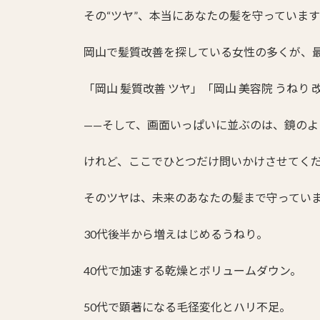
更
その“ツヤ”、本当にあなたの髪を守っていま
新
日
時
岡山で髪質改善を探している女性の多くが、
:
「岡山 髪質改善 ツヤ」「岡山 美容院 うねり 改
——そして、画面いっぱいに並ぶのは、鏡のよ
けれど、ここでひとつだけ問いかけさせてく
そのツヤは、未来のあなたの髪まで守ってい
30代後半から増えはじめるうねり。
40代で加速する乾燥とボリュームダウン。
50代で顕著になる毛径変化とハリ不足。